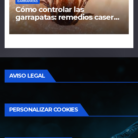
GARRAPATAS
Cómo controlar las
garrapatas: remedios caseros
y tácticas efectivas
AVISO LEGAL
PERSONALIZAR COOKIES