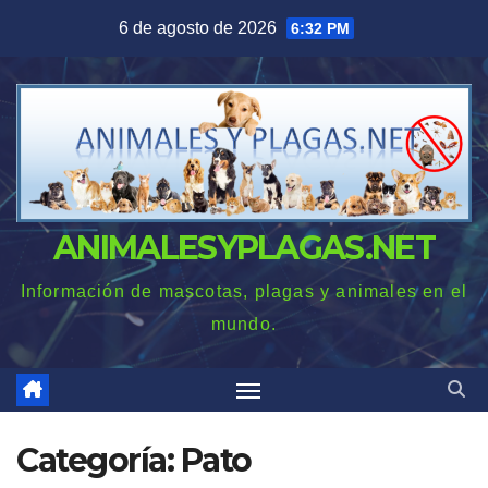
Saltar
6 de agosto de 2026
6:32 PM
al
contenido
ANIMALESYPLAGAS.NET
Información de mascotas, plagas y animales en el
mundo.
Categoría:
Pato