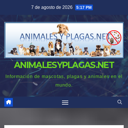
Saltar
7 de agosto de 2026
5:17 PM
al
contenido
ANIMALESYPLAGAS.NET
Información de mascotas, plagas y animales en el
mundo.