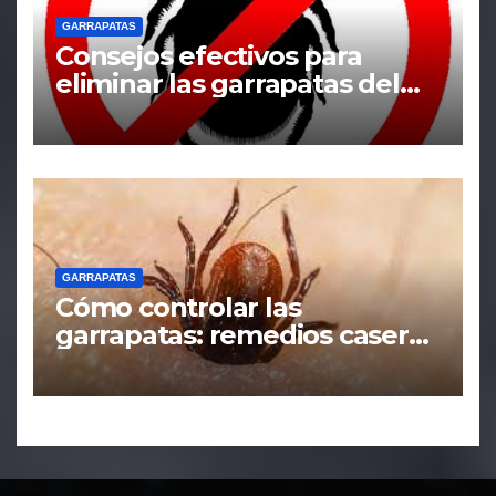
GARRAPATAS
Consejos efectivos para
eliminar las garrapatas del
hogar
GARRAPATAS
Cómo controlar las
garrapatas: remedios caseros
y tácticas efectivas