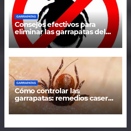
GARRAPATAS
Consejos efectivos para
eliminar las garrapatas del
hogar
GARRAPATAS
Cómo controlar las
garrapatas: remedios caseros
y tácticas efectivas