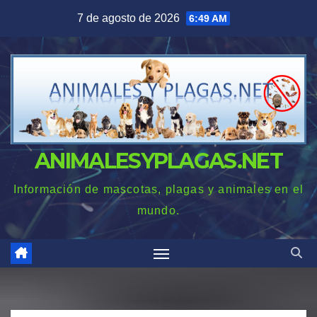
Saltar
7 de agosto de 2026
6:49 AM
al
contenido
ANIMALESYPLAGAS.NET
Información de mascotas, plagas y animales en el
mundo.