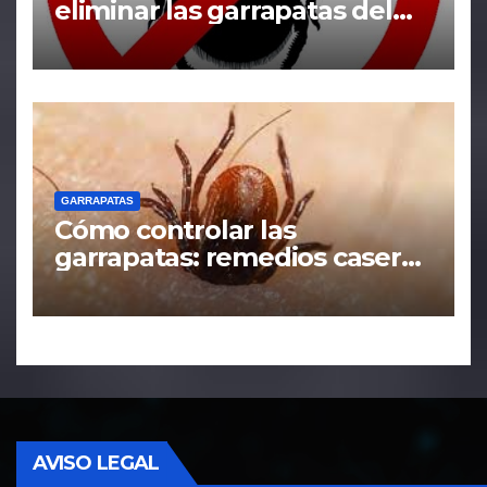
eliminar las garrapatas del
hogar
GARRAPATAS
Cómo controlar las
garrapatas: remedios caseros
y tácticas efectivas
AVISO LEGAL