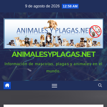
Saltar
9 de agosto de 2026
12:58 AM
al
contenido
ANIMALESYPLAGAS.NET
Información de mascotas, plagas y animales en el
mundo.