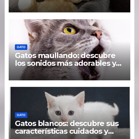
origen inglés
GATO
Gatos maullando: descubre
los sonidos más adorables y
curiosos de tus felinos
GATO
Gatos blancos: descubre sus
características cuidados y
curiosidades