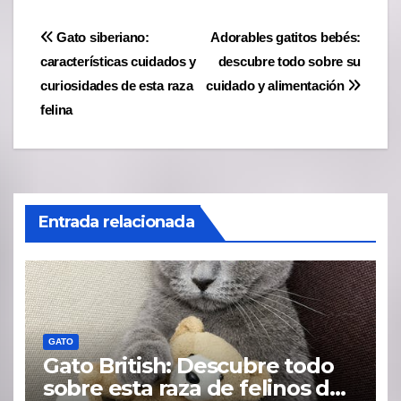
Navegación
Gato siberiano:
Adorables gatitos bebés:
características cuidados y
descubre todo sobre su
de
curiosidades de esta raza
cuidado y alimentación
entradas
felina
Entrada relacionada
GATO
Gato British: Descubre todo
sobre esta raza de felinos de