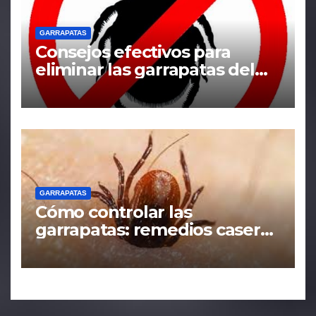
GARRAPATAS
Consejos efectivos para
eliminar las garrapatas del
hogar
GARRAPATAS
Cómo controlar las
garrapatas: remedios caseros
y tácticas efectivas