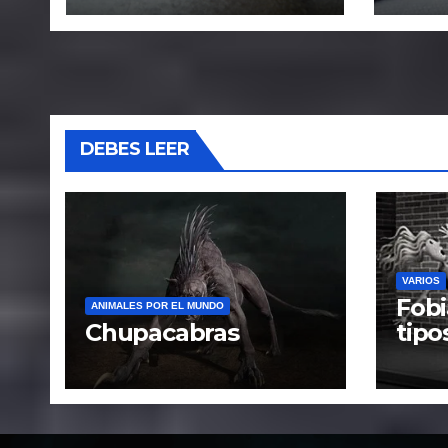
detectarlas.
DEBES LEER
VARIOS
Fobi
ANIMALES POR EL MUNDO
Chupacabras
tipo
caus
trat