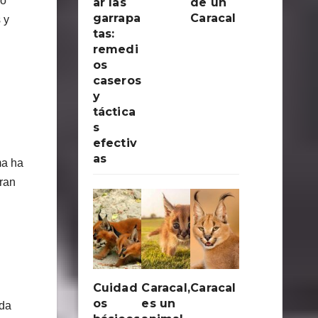
ro
ar las
de un
garrapa
Caracal
 y
tas:
remedi
os
caseros
y
táctica
s
efectiv
as
ma ha
aran
Cuidad
Caracal,
Caracal
os
es un
nda