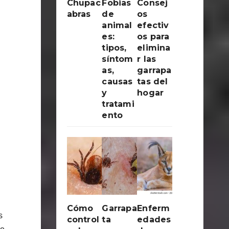
Chupac
Fobias
Consej
abras
de
os
animal
efectiv
es:
os para
tipos,
elimina
síntom
r las
as,
garrapa
causas
tas del
y
hogar
tratami
ento
Cómo
Garrapa
Enferm
s
control
ta
edades