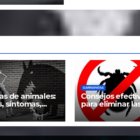
GARRAPATAS
as de animales:
Consejos efecti
s, síntomas,
para eliminar la
as y
garrapatas del
amiento
hogar