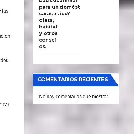
básicos
animal
para un
domést
 las
caracal:
ico?
dieta,
hábitat
y otros
ue en
consej
os.
dor.
COMENTARIOS RECIENTES
No hay comentarios que mostrar.
ticar