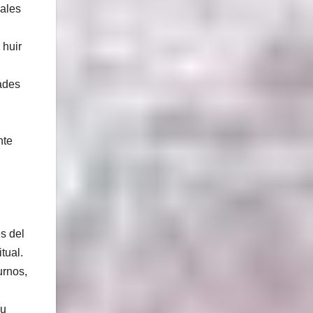
males
 huir
ades
nte
s del
tual.
urnos,
su