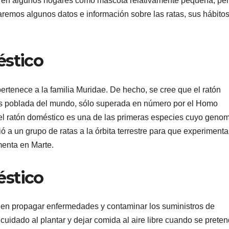
o en algunos hogares como mascota relativamente pequeña, pe
raremos algunos datos e información sobre las ratas, sus hábitos
éstico
ertenece a la familia Muridae. De hecho, se cree que el ratón
s poblada del mundo, sólo superada en número por el Homo
e el ratón doméstico es una de las primeras especies cuyo geno
ó a un grupo de ratas a la órbita terrestre para que experiment
menta en Marte.
éstico
den propagar enfermedades y contaminar los suministros de
 cuidado al plantar y dejar comida al aire libre cuando se prete