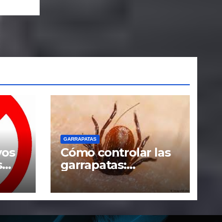
GARRAPATAS
vos
Cómo controlar las
s
garrapatas:
remedios caseros y
tácticas efectivas