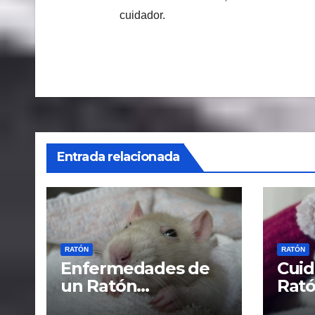
cuidador.
Navegación
de
entradas
Entrada relacionada
RATÓN
RATÓN
Enfermedades de
Cuid
un Ratón
Rató
doméstico y como