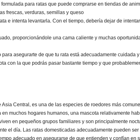
e formulada para ratas que puede comprarse en tiendas de ani
as frescas, verduras, semillas y queso
 e intenta levantarla. Con el tiempo, debería dejar de intentar
ecuado, proporcionándole una cama caliente y muchas oportunid
o para asegurarte de que tu rata está adecuadamente cuidada y
cota con la que podrás pasar bastante tiempo y que probableme
de Asia Central, es una de las especies de roedores más comune
 en muchos hogares humanos, una mascota relativamente habi
viven en pequeños grupos familiares y son principalmente noct
ante el día. Las ratas domesticadas adecuadamente pueden ser
 tiempo adecuado en asegurarse de que entienden y confían en 