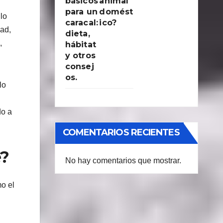
básicos
animal
para un
domést
lo
caracal:
ico?
dad,
dieta,
,
hábitat
y otros
consej
os.
lo
do a
COMENTARIOS RECIENTES
e?
No hay comentarios que mostrar.
mo el