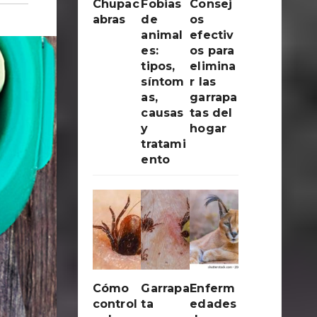
Chupac
Fobias
Consej
abras
de
os
animal
efectiv
es:
os para
tipos,
elimina
síntom
r las
as,
garrapa
causas
tas del
y
hogar
tratami
ento
Cómo
Garrapa
Enferm
control
ta
edades