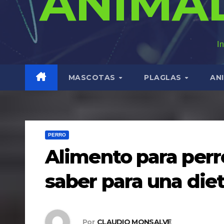
ANIMA
I
MASCOTAS
PLAGLAS
AN
PERRO
Alimento para perr
saber para una die
Por
CLAUDIO MONSALVE