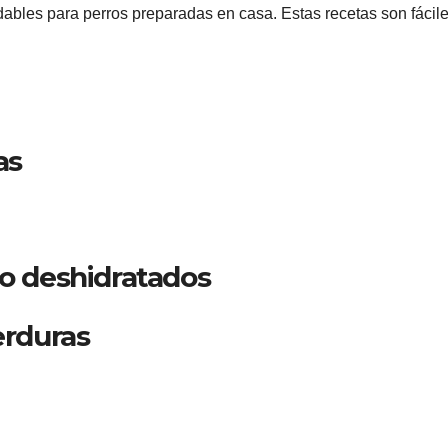
bles para perros preparadas en casa. Estas recetas son fácil
as
lo deshidratados
erduras