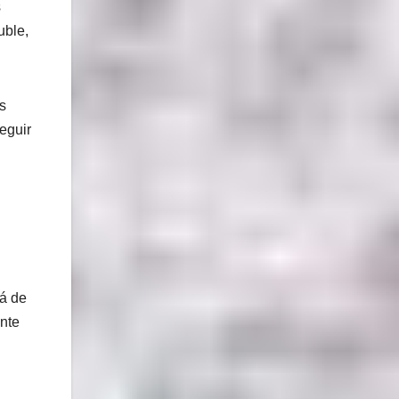
s
uble,
s
eguir
rá de
ente