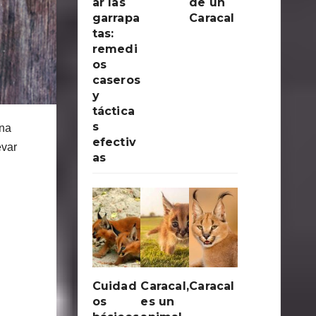
ar las
de un
garrapa
Caracal
tas:
remedi
os
caseros
y
táctica
s
una
efectiv
evar
as
Cuidad
Caracal,
Caracal
os
es un