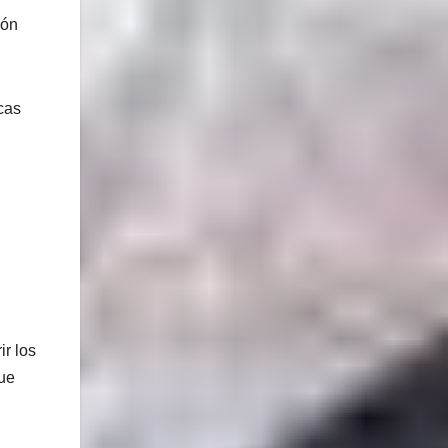
ión
cas
ir los
que