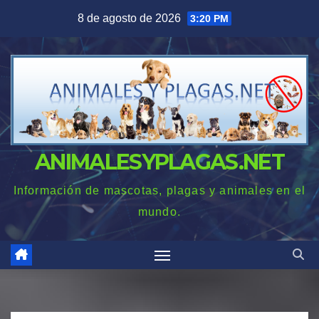
Saltar
8 de agosto de 2026
3:20 PM
al
contenido
ANIMALESYPLAGAS.NET
Información de mascotas, plagas y animales en el
mundo.