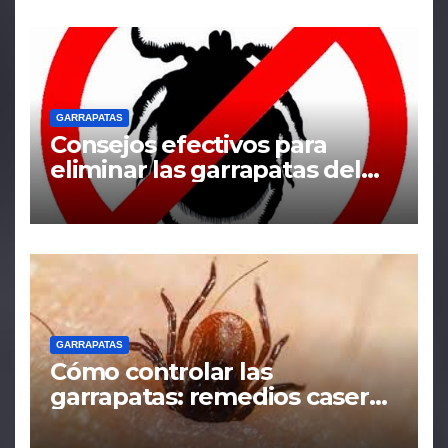
GARRAPATAS
Consejos efectivos para
eliminar las garrapatas del
hogar
GARRAPATAS
Cómo controlar las
garrapatas: remedios caseros
y tácticas efectivas