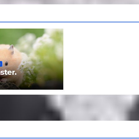
R
ter.