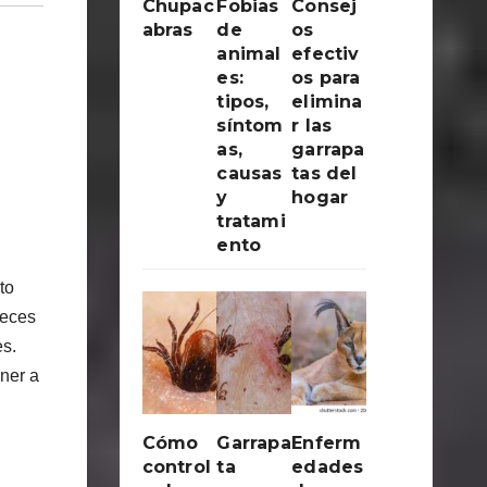
Chupac
Fobias
Consej
abras
de
os
animal
efectiv
es:
os para
tipos,
elimina
síntom
r las
as,
garrapa
causas
tas del
y
hogar
tratami
ento
to
veces
es.
ner a
Cómo
Garrapa
Enferm
control
ta
edades