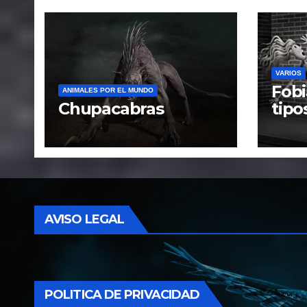
VARIOS
Fobi
ANIMALES POR EL MUNDO
Chupacabras
tipo
caus
trat
AVISO LEGAL
POLITICA DE PRIVACIDAD