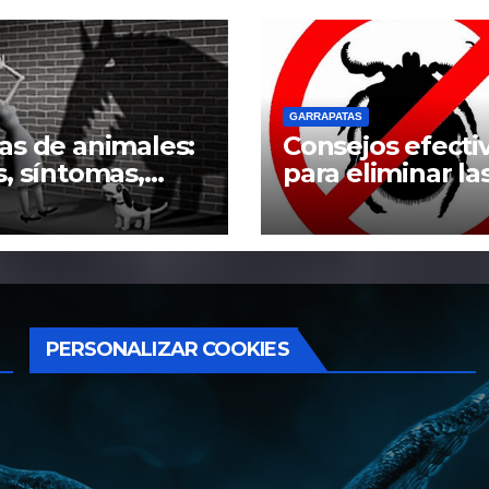
GARRAPATAS
as de animales:
Consejos efecti
s, síntomas,
para eliminar la
as y
garrapatas del
amiento
hogar
PERSONALIZAR COOKIES