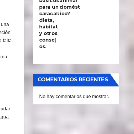
básicos
animal
para un
domést
caracal:
ico?
dieta,
s una
hábitat
eción
y otros
consej
 falta
os.
rna,
COMENTARIOS RECIENTES
No hay comentarios que mostrar.
yudar
 agua