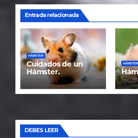
Entrada relacionada
HÁMSTER
Cuidados de un
HÁMSTE
Hámster.
Háms
DEBES LEER