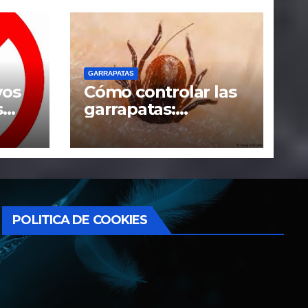
GARRAPATAS
vos
Cómo controlar las
s
garrapatas:
remedios caseros y
tácticas efectivas
POLITICA DE COOKIES