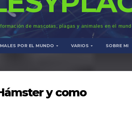
LESYPLAG
nformación de mascotas, plagas y animales en el mund
IMALES POR EL MUNDO
VARIOS
SOBRE MI
Hámster y como