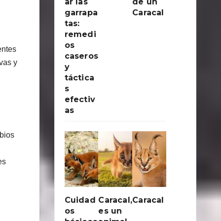
ar las
de un
garrapa
Caracal
tas:
remedi
os
entes
caseros
vas y
y
táctica
s
efectiv
as
bios
es
Cuidad
Caracal,
Caracal
os
es un