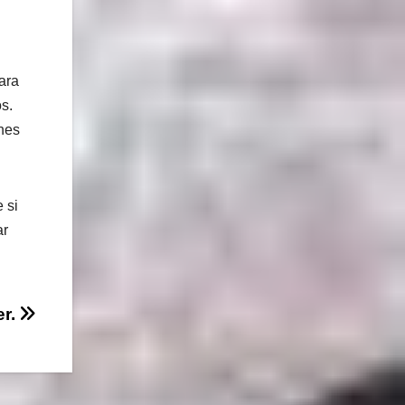
ara
s.
ones
 si
ar
er.