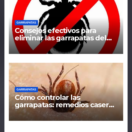
GARRAPATAS
Consejos efectivos para
eliminar las garrapatas del
hogar
GARRAPATAS
Cómo controlar las
garrapatas: remedios caseros
y tácticas efectivas