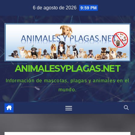
Saltar
6 de agosto de 2026
9:59 PM
al
contenido
ANIMALESYPLAGAS.NET
Información de mascotas, plagas y animales en el
mundo.