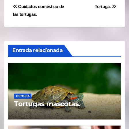
Navegación
Cuidados doméstico de
Tortuga.
las tortugas.
de
entradas
Entrada relacionada
TORTUGA
Tortugas mascotas.