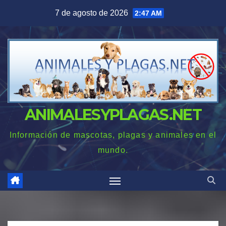
Saltar
7 de agosto de 2026
2:47 AM
al
contenido
ANIMALESYPLAGAS.NET
Información de mascotas, plagas y animales en el
mundo.