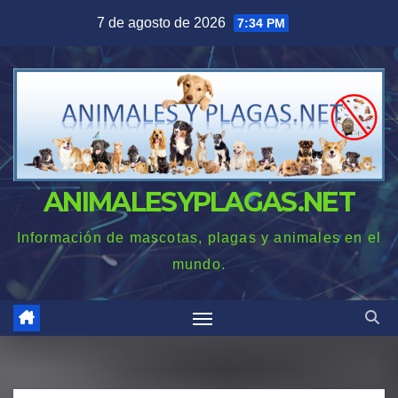
Saltar
7 de agosto de 2026
7:34 PM
al
contenido
ANIMALESYPLAGAS.NET
Información de mascotas, plagas y animales en el
mundo.