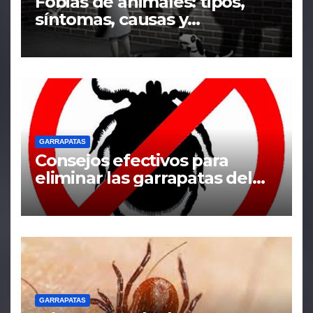
Fobias de animales: tipos,
síntomas, causas y
tratamiento
GARRAPATAS
Consejos efectivos para
eliminar las garrapatas del
hogar
GARRAPATAS