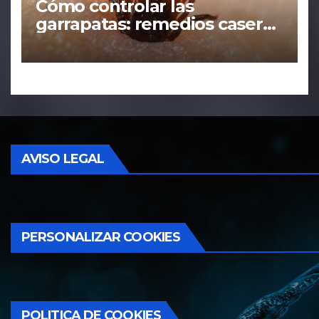
Cómo controlar las
garrapatas: remedios caseros
y tácticas efectivas
AVISO LEGAL
PERSONALIZAR COOKIES
POLITICA DE COOKIES