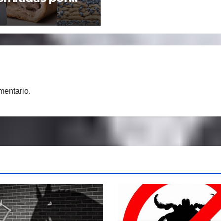
ntos (E.T.A.): el
lema global de
alud pública
do a múltiples
ores, entre ellos
AGAS».
mentario.