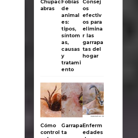
Chupac
Fobias
Consej
abras
de
os
animal
efectiv
es:
os para
tipos,
elimina
síntom
r las
as,
garrapa
causas
tas del
y
hogar
tratami
ento
Cómo
Garrapa
Enferm
control
ta
edades