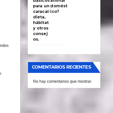
básicos
animal
para un
domést
caracal:
ico?
dieta,
hábitat
y otros
consej
os.
andes
COMENTARIOS RECIENTES
n
No hay comentarios que mostrar.