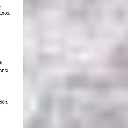
,
anos,
do
iante
e
ión.