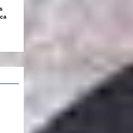
s
ica