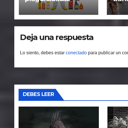
medidas necesarias
alime
ante una
prob
fumigación»
la s
debi
fact
Deja una respuesta
«PL
Lo siento, debes estar
conectado
para publicar un co
DEBES LEER