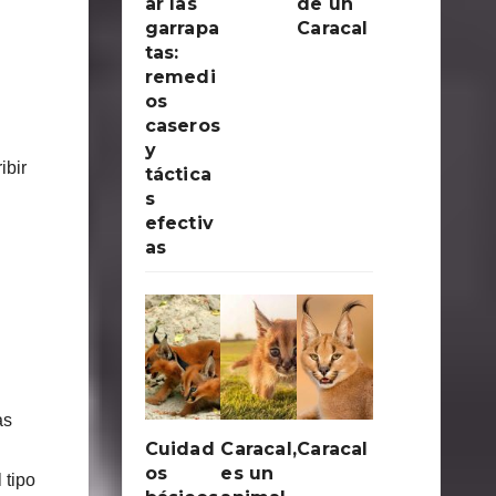
ar las
de un
garrapa
Caracal
tas:
remedi
os
caseros
y
ibir
táctica
s
efectiv
as
as
Cuidad
Caracal,
Caracal
os
es un
 tipo