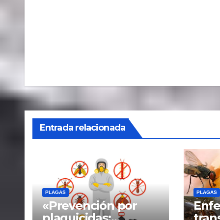
Navegación
de
entradas
Entrada relacionada
PLAGAS
PLAGAS
«Prevención por
Enf
plaguicidas:
tran