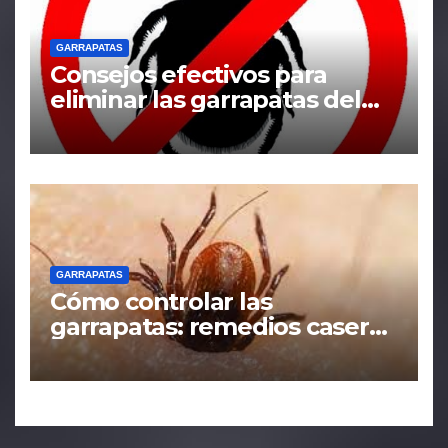
GARRAPATAS
Consejos efectivos para
eliminar las garrapatas del
hogar
GARRAPATAS
Cómo controlar las
garrapatas: remedios caseros
y tácticas efectivas