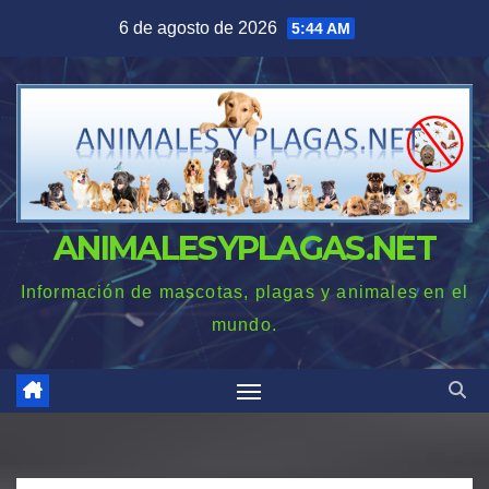
Saltar
6 de agosto de 2026
5:44 AM
al
contenido
ANIMALESYPLAGAS.NET
Información de mascotas, plagas y animales en el
mundo.