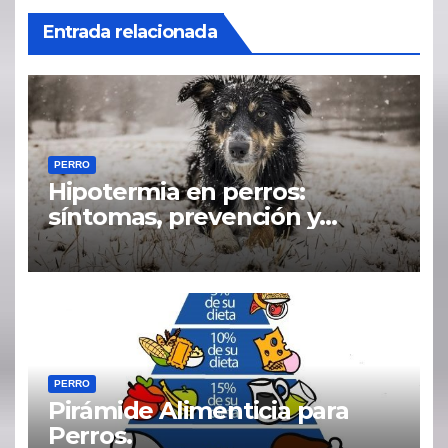
Entrada relacionada
PERRO
Hipotermia en perros:
síntomas, prevención y
tratamiento
PERRO
Pirámide Alimenticia para
Perros.