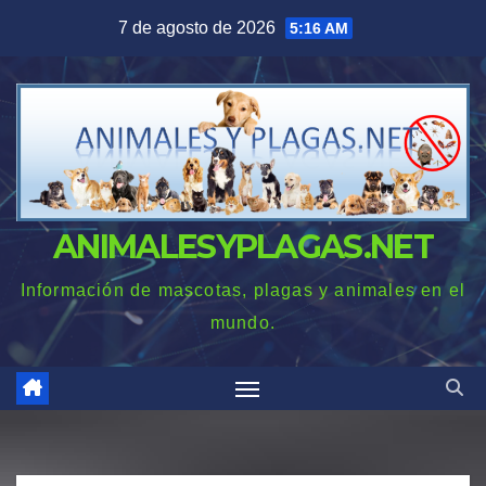
Saltar
7 de agosto de 2026
5:16 AM
al
contenido
ANIMALESYPLAGAS.NET
Información de mascotas, plagas y animales en el
mundo.