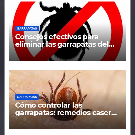
GARRAPATAS
Consejos efectivos para
eliminar las garrapatas del
hogar
GARRAPATAS
Cómo controlar las
garrapatas: remedios caseros
y tácticas efectivas