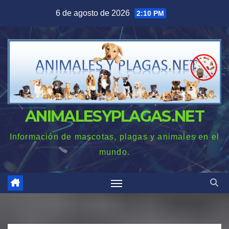
Saltar
6 de agosto de 2026
2:10 PM
al
contenido
ANIMALESYPLAGAS.NET
Información de mascotas, plagas y animales en el
mundo.