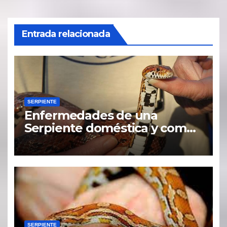
Entrada relacionada
SERPIENTE
Enfermedades de una
Serpiente doméstica y como
detectarlas.
SERPIENTE