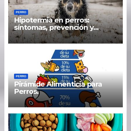
PERRO
Hipotermia en perros:
síntomas, prevención y
tratamiento
PERRO
Pirámide Alimenticia para
Perros.