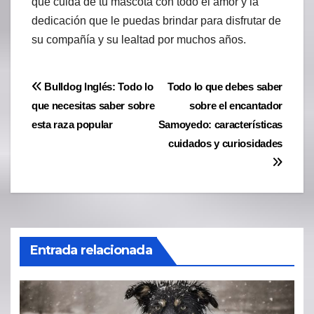
que cuida de tu mascota con todo el amor y la
dedicación que le puedas brindar para disfrutar de
su compañía y su lealtad por muchos años.
Navegación
Bulldog Inglés: Todo lo
Todo lo que debes saber
que necesitas saber sobre
sobre el encantador
de
esta raza popular
Samoyedo: características
entradas
cuidados y curiosidades
Entrada relacionada