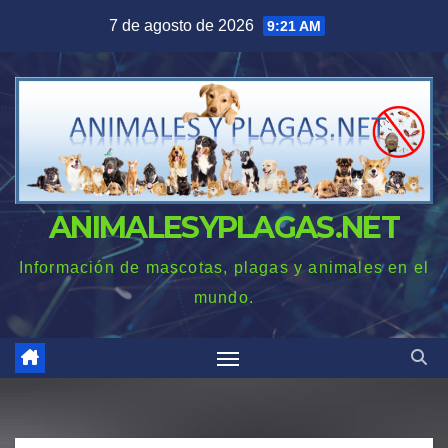
Saltar
7 de agosto de 2026
9:21 AM
al
contenido
ANIMALESYPLAGAS.NET
Información de mascotas, plagas y animales en el
mundo.