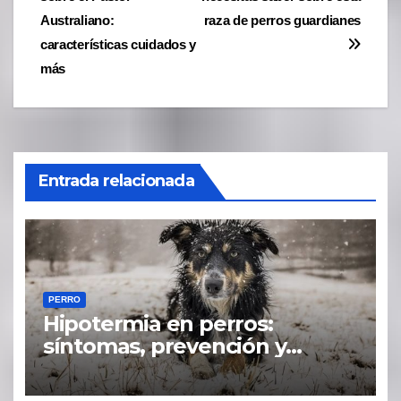
de
Australiano:
raza de perros guardianes
entradas
características cuidados y
más
Entrada relacionada
PERRO
Hipotermia en perros:
síntomas, prevención y
tratamiento