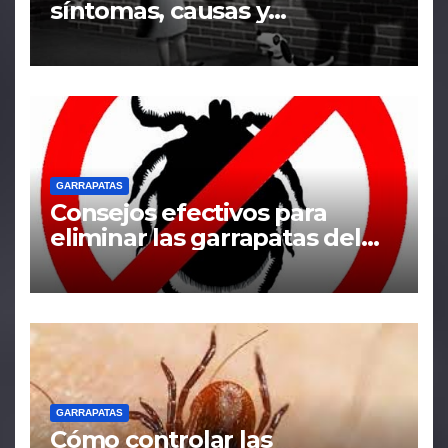
síntomas, causas y
tratamiento
GARRAPATAS
Consejos efectivos para
eliminar las garrapatas del
hogar
GARRAPATAS
Cómo controlar las