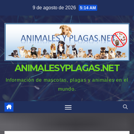
Saltar
9 de agosto de 2026
5:14 AM
al
contenido
ANIMALESYPLAGAS.NET
Información de mascotas, plagas y animales en el
mundo.