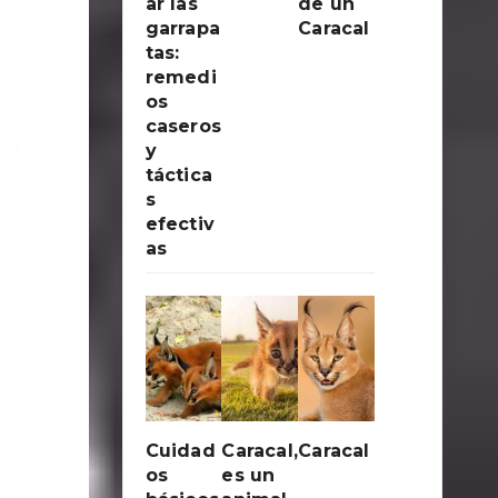
ar las
de un
garrapa
Caracal
tas:
remedi
os
caseros
y
táctica
s
efectiv
as
Cuidad
Caracal,
Caracal
os
es un