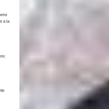
perro
n a la
ros:
nte