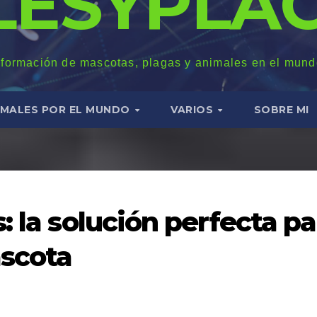
LESYPLAG
nformación de mascotas, plagas y animales en el mund
IMALES POR EL MUNDO
VARIOS
SOBRE MI
: la solución perfecta pa
ascota