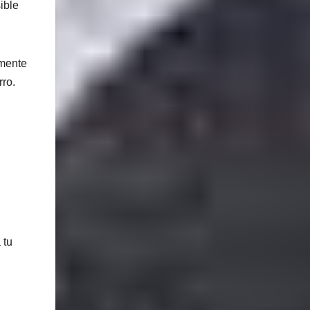
ible
lmente
ro.
 tu