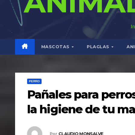
ANIMA
I
MASCOTAS
PLAGLAS
AN
PERRO
Pañales para perros
la higiene de tu m
Por
CLAUDIO MONSALVE