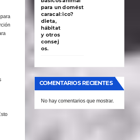
básicos
animal
para un
domést
caracal:
ico?
 para
dieta,
rción
hábitat
ara
y otros
consej
os.
s
COMENTARIOS RECIENTES
No hay comentarios que mostrar.
Esto