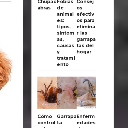
Chupac
Fobias
Consej
abras
de
os
animal
efectiv
es:
os para
tipos,
elimina
síntom
r las
as,
garrapa
causas
tas del
y
hogar
tratami
ento
Cómo
Garrapa
Enferm
control
ta
edades