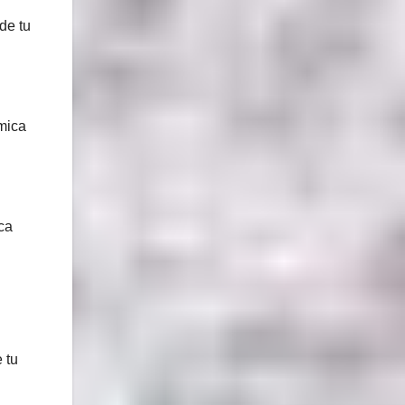
de tu
mica
ca
 tu