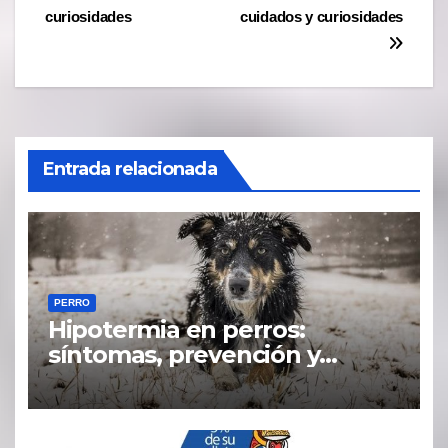
entradas
curiosidades
cuidados y curiosidades
Entrada relacionada
PERRO
Hipotermia en perros:
síntomas, prevención y
tratamiento