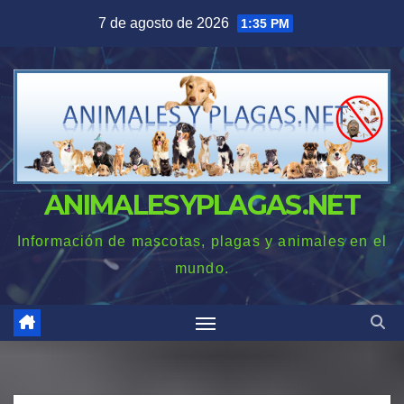
Saltar
7 de agosto de 2026
1:35 PM
al
contenido
ANIMALESYPLAGAS.NET
Información de mascotas, plagas y animales en el
mundo.