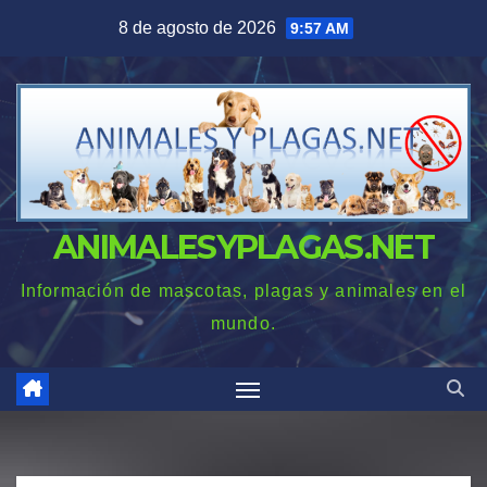
Saltar
8 de agosto de 2026
9:57 AM
al
contenido
ANIMALESYPLAGAS.NET
Información de mascotas, plagas y animales en el
mundo.