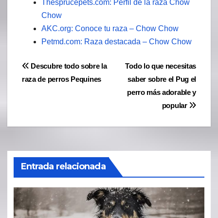
Thesprucepets.com: Perfil de la raza Chow
Chow
AKC.org: Conoce tu raza – Chow Chow
Petmd.com: Raza destacada – Chow Chow
Navegación
Descubre todo sobre la
Todo lo que necesitas
raza de perros Pequines
saber sobre el Pug el
de
perro más adorable y
entradas
popular
Entrada relacionada