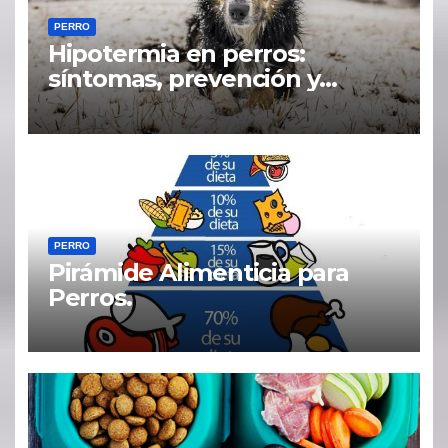
PERRO
Hipotermia en perros:
síntomas, prevención y
tratamiento
PERRO
Pirámide Alimenticia para
Perros.